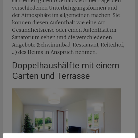
sich einen guten Überblick von der Lage, den
verschiedenen Unterbringungsformen und
der Atmosphäre im allgemeinen machen. Sie
können diesen Aufenthalt wie eine Art
Gesundheitsreise oder einen Aufenthalt im
Sanatorium sehen und die verschiedenen
Angebote (Schwimmbad, Restaurant, Reiterhof,
…) des Heims in Anspruch nehmen.
Doppelhaushälfte mit einem
Garten und Terrasse